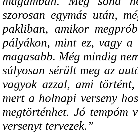
magamban. Még soha ne
szorosan egymás után, mé
pakliban, amikor megprób
pályákon, mint ez, vagy a 
magasabb. Még mindig nem 
súlyosan sérült meg az aut
vagyok azzal, ami történt,
mert a holnapi verseny hos
megtörténhet. Jó tempóm v
versenyt tervezek.”