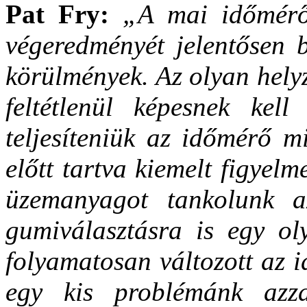
Pat Fry:
„A mai időmérő 
végeredményét jelentősen b
körülmények. Az olyan hely
feltétlenül képesnek kel
teljesíteniük az időmérő m
előtt tartva kiemelt figyel
üzemanyagot tankolunk a
gumiválasztásra is egy ol
folyamatosan változott az i
egy kis problémánk azz