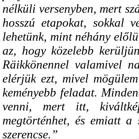
nélküli versenyben, mert sz
hosszú etapokat, sokkal v
lehetünk, mint néhány előlü
az, hogy közelebb kerüljün
Räikkönennel valamivel n
elérjük ezt, mivel mögülem
keményebb feladat. Mindene
venni, mert itt, kivál
megtörténhet, és emiatt a 
szerencse.”