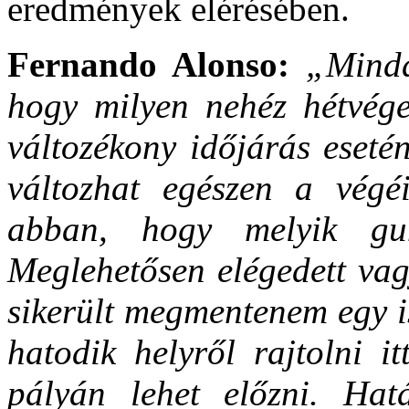
eredmények elérésében.
Fernando Alonso:
„Mindan
hogy milyen nehéz hétvége
változékony időjárás eseté
változhat egészen a végé
abban, hogy melyik gum
Meglehetősen elégedett vag
sikerült megmentenem egy i
hatodik helyről rajtolni i
pályán lehet előzni. Hat