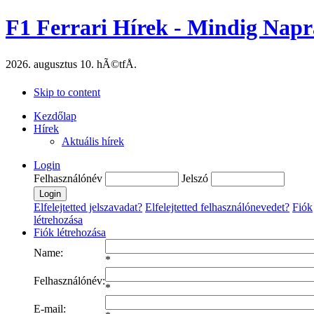
F1 Ferrari Hírek - Mindig Napr
2026. augusztus 10. hÃ©tfÅ.
Skip to content
Kezdőlap
Hírek
Aktuális hírek
Login
Felhasználónév
Jelszó
Elfelejtetted jelszavadat?
Elfelejtetted felhasználónevedet?
Fiók
létrehozása
Fiók létrehozása
Name:
*
Felhasználónév:
*
E-mail: