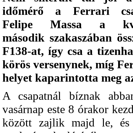
időmérő a Ferrari csa
Felipe Massa a kval
második szakaszában össz
F138-at, így csa a tizenh
körös versenynek, míg Fer
helyet kaparintotta meg az
A csapatnál bíznak abba
vasárnap este 8 órakor kez
között zajlik majd le, és