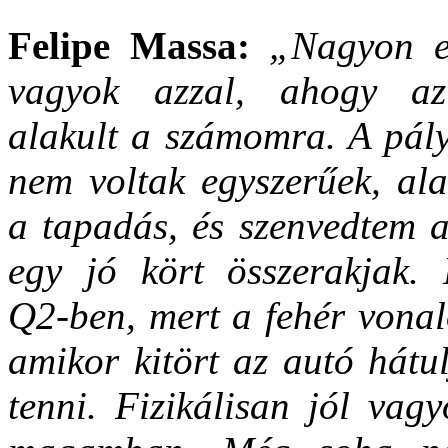
Felipe Massa:
„Nagyon e
vagyok azzal, ahogy a
alakult a számomra. A pály
nem voltak egyszerűek, ala
a tapadás, és szenvedtem a
egy jó kört összerakjak.
Q2-ben, mert a fehér vonal
amikor kitört az autó hát
tenni. Fizikálisan jól vag