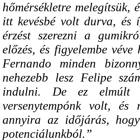
hőmérsékletre melegítsük, é
itt kevésbé volt durva, és
érzést szerezni a gumikról
előzés, és figyelembe véve
Fernando minden bizonn
nehezebb lesz Felipe szá
indulni. De ez elmúlt
versenytempónk volt, és r
annyira az időjárás, hogy
potenciálunkból.”