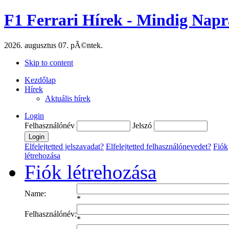
F1 Ferrari Hírek - Mindig Napr
2026. augusztus 07. pÃ©ntek.
Skip to content
Kezdőlap
Hírek
Aktuális hírek
Login
Felhasználónév
Jelszó
Elfelejtetted jelszavadat?
Elfelejtetted felhasználónevedet?
Fiók
létrehozása
Fiók létrehozása
Name:
*
Felhasználónév:
*