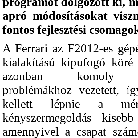
programot dolgozott ki, m
apró módosításokat visz
fontos fejlesztési csomago
A Ferrari az F2012-es gépé
kialakítású kipufogó köré 
azonban komoly tú
problémákhoz vezetett, í
kellett lépnie a mé
kényszermegoldás kisebb 
amennyivel a csapat szám