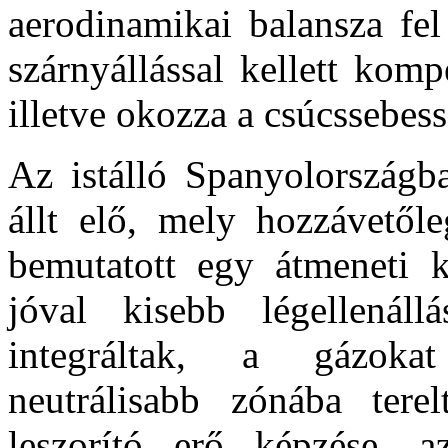
aerodinamikai balansza fel
szárnyállással kellett kom
illetve okozza a csúcssebes
Az istálló Spanyolországba
állt elő, mely hozzávetől
bemutatott egy átmeneti 
jóval kisebb légellenállá
integráltak, a gázoka
neutrálisabb zónába tere
leszorító erő képzése, a