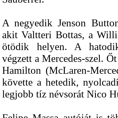
A negyedik Jenson Button
akit Valtteri Bottas, a Wil
ötödik helyen. A hatod
végzett a Mercedes-szel. Ő
Hamilton (McLaren-Merced
követte a hetedik, nyolcad
legjobb tíz névsorát Nico H
Felipe Massa autóját is tö