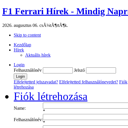
F1 Ferrari Hírek - Mindig Napr
2026. augusztus 06. csÃ¼tÃ¶rtÃ¶k.
Skip to content
Kezdőlap
Hírek
Aktuális hírek
Login
Felhasználónév
Jelszó
Elfelejtetted jelszavadat?
Elfelejtetted felhasználónevedet?
Fiók
létrehozása
Fiók létrehozása
Name:
*
Felhasználónév:
*