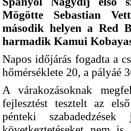
Spanyol Nagydíj első s
Mögötte Sebastian Vett
második helyen a Red Bu
harmadik Kamui Kobayash
Napos időjárás fogadta a c
hőmérséklete 20, a pályáé 3
A várakozásoknak megfel
fejlesztést tesztelt az el
pénteki szabadedzések
következtetéseket nem is 