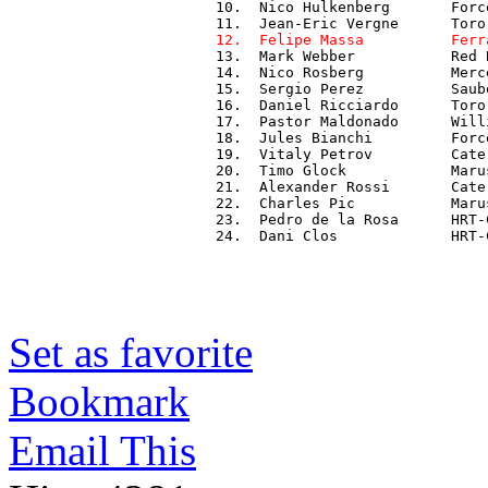
10.  Nico Hulkenberg       Forc
12.  Felipe Massa          Ferr

13.  Mark Webber           Red 
14.  Nico Rosberg          Merc
15.  Sergio Perez          Saub
16.  Daniel Ricciardo      Toro
17.  Pastor Maldonado      Will
18.  Jules Bianchi         Forc
19.  Vitaly Petrov         Cate
20.  Timo Glock            Maru
21.  Alexander Rossi       Cate
22.  Charles Pic           Maru
23.  Pedro de la Rosa      HRT-
24.  Dani Clos             HRT-
Set as favorite
Bookmark
Email This