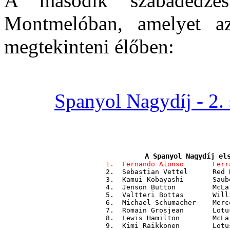
A második szabadedzé
Montmelóban, amelyet az 
megtekinteni élőben:
Spanyol Nagydíj - 2.
A Spanyol Nagydíj el
1.  Fernando Alonso       Ferr
 2.  Sebastian Vettel      Red 
 3.  Kamui Kobayashi       Saub
 4.  Jenson Button         McLa
 5.  Valtteri Bottas       Will
 6.  Michael Schumacher    Merc
 7.  Romain Grosjean       Lotu
 8.  Lewis Hamilton        McLa
 9.  Kimi Raikkonen        Lotu