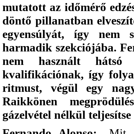
mutatott az időmérő edzé
döntő pillanatban elveszít
egyensúlyát, így nem s
harmadik szekciójába. Fe
nem használt hátsó 
kvalifikációnak, így foly
ritmust, végül egy na
Raikkönen megprödülé
gázelvétel nélkül teljesítse 
Fernando Alonso:
„Mit i