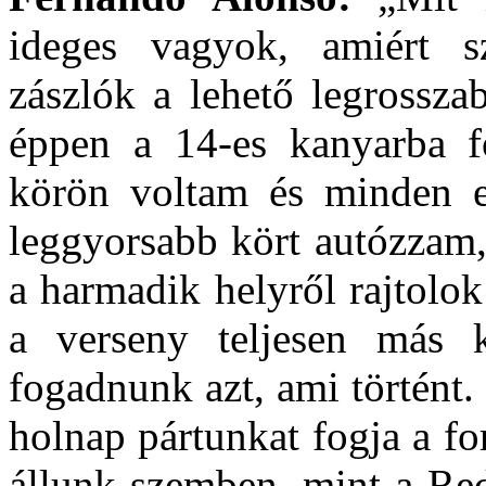
ideges vagyok, amiért sz
zászlók a lehető legrossza
éppen a 14-es kanyarba f
körön voltam és minden e
leggyorsabb kört autózzam,
a harmadik helyről rajtolo
a verseny teljesen más k
fogadnunk azt, ami történt.
holnap pártunkat fogja a f
állunk szemben, mint a Re