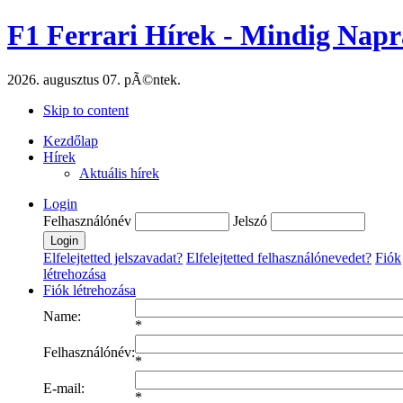
F1 Ferrari Hírek - Mindig Napr
2026. augusztus 07. pÃ©ntek.
Skip to content
Kezdőlap
Hírek
Aktuális hírek
Login
Felhasználónév
Jelszó
Elfelejtetted jelszavadat?
Elfelejtetted felhasználónevedet?
Fiók
létrehozása
Fiók létrehozása
Name:
*
Felhasználónév:
*
E-mail:
*