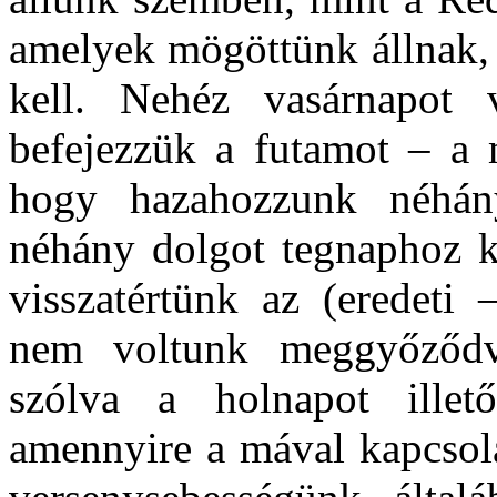
amelyek mögöttünk állnak, 
kell. Nehéz vasárnapot 
befejezzük a futamot – a 
hogy hazahozzunk néhány
néhány dolgot tegnaphoz k
visszatértünk az (eredeti 
nem voltunk meggyőződve
szólva a holnapot ille
amennyire a mával kapcsola