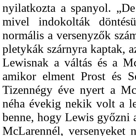
nyilatkozta a spanyol. „
mivel indokolták döntés
normális a versenyzők szám
pletykák szárnyra kaptak, 
Lewisnak a váltás és a McL
amikor elment Prost és S
Tizennégy éve nyert a McL
néha évekig nekik volt a l
benne, hogy Lewis győzni a
McLarennél, versenyeket ny