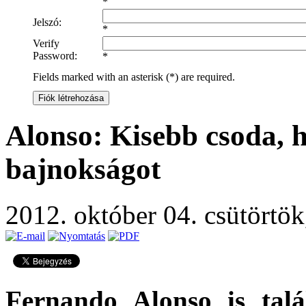
*
Jelszó:
*
Verify
Password:
*
Fields marked with an asterisk (*) are required.
Fiók létrehozása
Alonso: Kisebb csoda, 
bajnokságot
2012. október 04. csütörtö
Fernando Alonso is tal