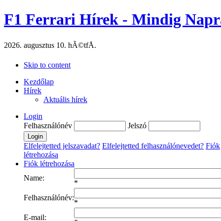
F1 Ferrari Hírek - Mindig Napr
2026. augusztus 10. hÃ©tfÅ.
Skip to content
Kezdőlap
Hírek
Aktuális hírek
Login
Felhasználónév
Jelszó
Elfelejtetted jelszavadat?
Elfelejtetted felhasználónevedet?
Fiók
létrehozása
Fiók létrehozása
Name:
*
Felhasználónév:
*
E-mail: