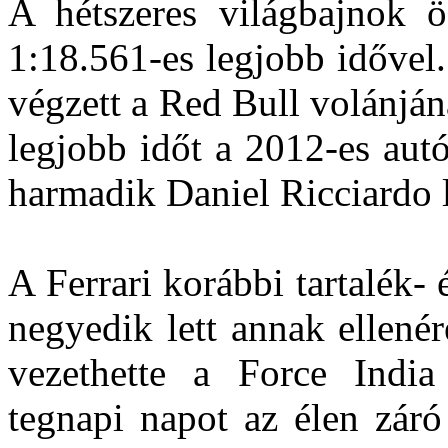
A hétszeres világbajnok ös
1:18.561-es legjobb időve
végzett a Red Bull volánjáná
legjobb időt a 2012-es aut
harmadik Daniel Ricciardo l
A Ferrari korábbi tartalék- 
negyedik lett annak ellené
vezethette a Force India
tegnapi napot az élen záró