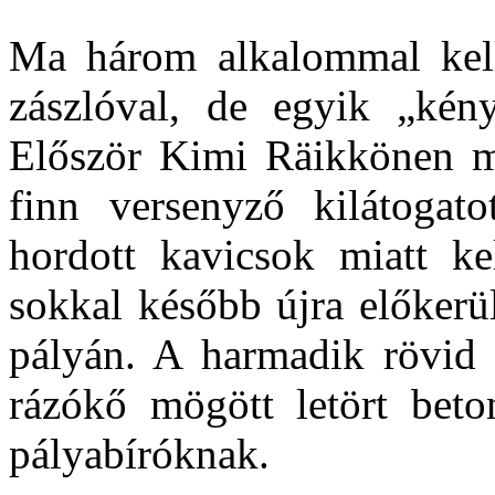
Ma három alkalommal kelle
zászlóval, de egyik „kény
Először Kimi Räikkönen mia
finn versenyző kilátogat
hordott kavicsok miatt kel
sokkal később újra előkerül
pályán. A harmadik rövid 
rázókő mögött letört beton
pályabíróknak.