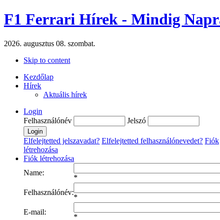
F1 Ferrari Hírek - Mindig Napr
2026. augusztus 08. szombat.
Skip to content
Kezdőlap
Hírek
Aktuális hírek
Login
Felhasználónév
Jelszó
Elfelejtetted jelszavadat?
Elfelejtetted felhasználónevedet?
Fiók
létrehozása
Fiók létrehozása
Name:
*
Felhasználónév:
*
E-mail:
*