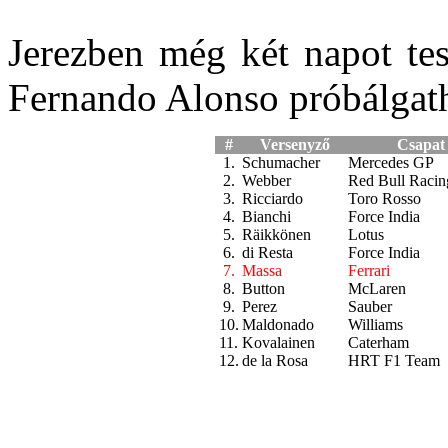
Jerezben még két napot tes
Fernando Alonso próbálgath
#
Versenyző
Csapat
1.
Schumacher
Mercedes GP
2.
Webber
Red Bull Racin
3.
Ricciardo
Toro Rosso
4.
Bianchi
Force India
5.
Räikkönen
Lotus
6.
di Resta
Force India
7.
Massa
Ferrari
8.
Button
McLaren
9.
Perez
Sauber
10.
Maldonado
Williams
11.
Kovalainen
Caterham
12.
de la Rosa
HRT F1 Team