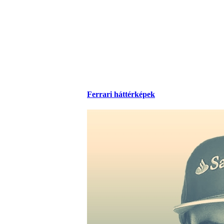
Ferrari háttérképek