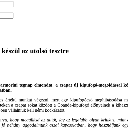
 készül az utolsó tesztre
armorini tegnap elmondta, a csapat új kipufogó-megoldással kész
atban.
jes értékű munkát végezni, mert egy kipufogócső meghibásodása mi
teszteken a csapat sokat küzdött a Coanda-kipufogó előnyeinek a kihas
-ben vállalniuk kell némi kockázatot.
arra, hogy megállítsd az autót, így ez legalább olyan kritikus, mint
 jó néhány aggodalmunk azzal kapcsolatban, hogy használjunk egy