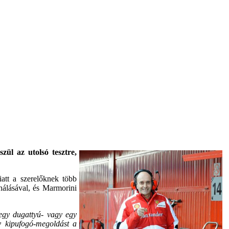
ül az utolsó tesztre,
att a szerelőknek több
ználásával, és Marmorini
 egy dugattyú- vagy egy
 kipufogó-megoldást a