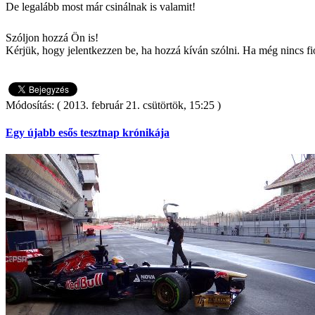
De legalább most már csinálnak is valamit!
Szóljon hozzá Ön is!
Kérjük, hogy jelentkezzen be, ha hozzá kíván szólni. Ha még nincs fió
Módosítás: ( 2013. február 21. csütörtök, 15:25 )
Egy újabb esős tesztnap krónikája