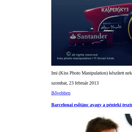
Imi (Kiss Photo Manipulation) készített nek
szombat, 23 február 2013
Bővebben
Barcelonai esőtánc avagy a pénteki teszt