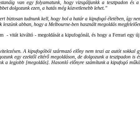
ostanáig van egy folyamatunk, hogy vizsgáljunkk a tesztpadon és 
öbbet dolgozunk ezen, a hatás még közvetlenebb lehet.”
mert biztosan tudnunk kell, hogy hol a határ a kipufogó életében, így n
ak leszünk abban, hogy a Melbourne-ben használt megoldás megfelelően 
 - vitát kiváltó - megoldását a kipufogónál, és hogy a Ferrari egy új 
itelezésen. A kipufogóból származó előny nem teszi az autót sokkal 
lgozunk egy ezektől eltérő megoldáson, de dolgozunk a tesztpadon is é
ntünk a legjobb [megoldás]. Hasonló előnyre számítunk a kipufogó műkö