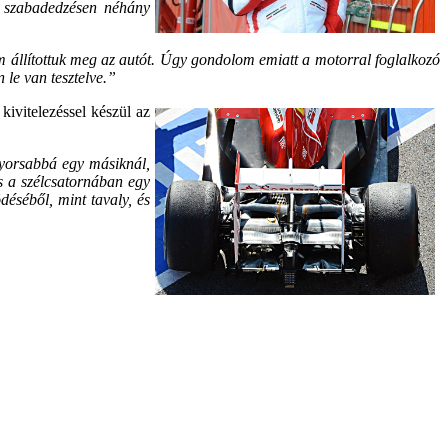
a szabadedzésen néhány
em állítottuk meg az autót. Úgy gondolom emiatt a motorral foglalkozó
le van tesztelve.”
kivitelezéssel készül az
gyorsabbá egy másiknál,
s a szélcsatornában egy
déséből, mint tavaly, és