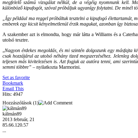
megfelelő számú vizsgálat nélkül, de a végéig nyomnunk kell. M
különböző kipufogót, szóval próbáljuk ugyanígy folytatni. De minél t
„Így például ma reggel próbáltuk tesztelni a kipufogó élettartamát, 
emberek egy kicsit kényelmetlenül érzik magukat, azonban így biztos
A szakember azt is elmondta, hogy már látta a Williams és a Caterham
utolsó tesztre.
„
Nagyon érdekes megoldás, és mi szintén dolgozunk egy másfajta kiv
csak hozzájárul az utolsó néhány tized megszerzéséhez. Jelenleg do
teljesen más kivitelezésen is. Azt fogjuk az autóra tenni, ami szeri
semmi többre”
– nyilatkozta Marmorini.
Set as favorite
Bookmark
Email This
Hits: 4947
Hozzászólások
(1)
kálmán89
2013 február, 21
85.66.120.57
...