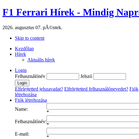
F1 Ferrari Hírek - Mindig Napr
2026. augusztus 07. pÃ©ntek.
Skip to content
Kezdőlap
Hírek
Aktuális hírek
Login
Felhasználónév
Jelszó
Elfelejtetted jelszavadat?
Elfelejtetted felhasználónevedet?
Fiók
létrehozása
Fiók létrehozása
Name:
*
Felhasználónév:
*
E-mail:
*