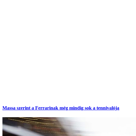
Massa szerint a Ferrarinak még mindig sok a tennivalója