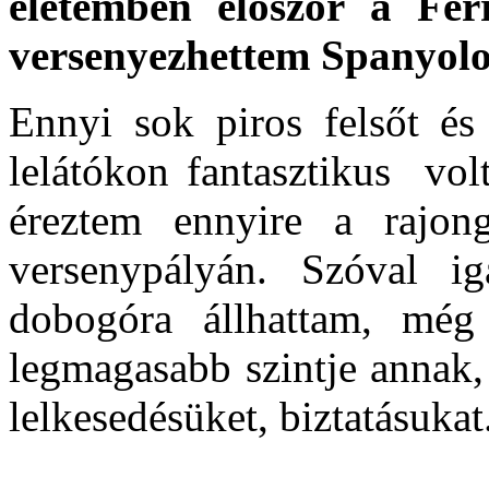
életemben először a Ferr
versenyezhettem Spanyol
Ennyi sok piros felsőt és 
lelátókon fantasztikus vol
éreztem ennyire a rajong
versenypályán. Szóval 
dobogóra állhattam, mé
legmagasabb szintje annak
lelkesedésüket, biztatásukat