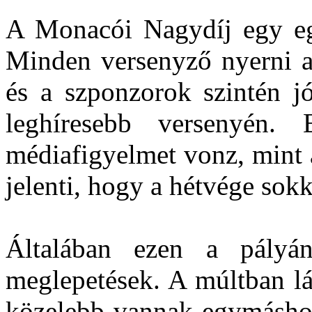
A Monacói Nagydíj egy eg
Minden versenyző nyerni ak
és a szponzorok szintén jó
leghíresebb versenyén
médiafigyelmet vonz, mint 
jelenti, hogy a hétvége sokk
Általában ezen a pályá
meglepetések. A múltban lá
közelebb vannak egymáshoz