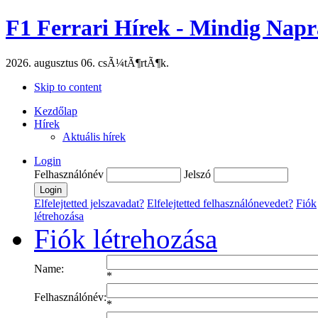
F1 Ferrari Hírek - Mindig Napr
2026. augusztus 06. csÃ¼tÃ¶rtÃ¶k.
Skip to content
Kezdőlap
Hírek
Aktuális hírek
Login
Felhasználónév
Jelszó
Elfelejtetted jelszavadat?
Elfelejtetted felhasználónevedet?
Fiók
létrehozása
Fiók létrehozása
Name:
*
Felhasználónév:
*