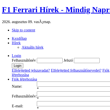
F1 Ferrari Hírek - Mindig Napr
2026. augusztus 09. vasÃ¡rnap.
Skip to content
Kezdőlap
Hírek
Aktuális hírek
Login
Felhasználónév
Jelszó
Elfelejtetted jelszavadat?
Elfelejtetted felhasználónevedet?
Fiók
létrehozása
Fiók létrehozása
Name:
*
Felhasználónév:
*
E-mail:
*